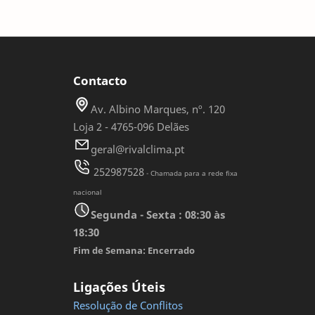
Contacto
Av. Albino Marques, nº. 120
Loja 2 - 4765-096 Delães
geral@rivalclima.pt
252987528
- Chamada para a rede fixa
nacional
Segunda - Sexta : 08:30 às
18:30
Fim de Semana: Encerrado
Ligações Úteis
Resolução de Conflitos