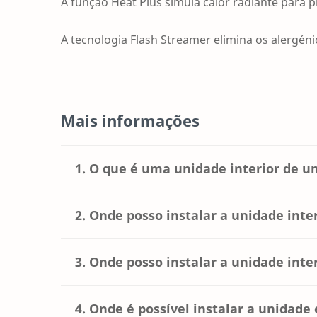
A função Heat Plus simula calor radiante para
A tecnologia Flash Streamer elimina os alergén
Mais informações
1. O que é uma unidade interior de u
2. Onde posso instalar a unidade inte
A unidade interior da bomba de calor ar-ar f
situado dentro de casa e fornece o ar condi
3. Onde posso instalar a unidade inte
Existem três opções para a colocação da uni
A escolha de uma unidade interior da bomba
(também conhecida como sistema de ar cond
específicas, mas é importante compreender
4. Onde é possível instalar a unidad
diferentes sistemas de bomba de calor ar-a
Existem três opções para a colocação da uni