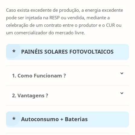
Caso exista excedente de produção, a energia excedente
pode ser injetada na RESP ou vendida, mediante a
celebração de um contrato entre o produtor e o CUR ou
um comercializador do mercado livre.
PAINÉIS SOLARES FOTOVOLTAICOS
1. Como Funcionam ?
2. Vantagens ?
O autoconsumo consiste na instalação de painéis
solares fotovoltaicos que produzem uma corrente
REDUÇÃO DA FATURA ELÉTRICA
contínua (DC) proporcional à radiação solar que
Autoconsumo + Baterias
incide sobre eles. Esta corrente é conduzida para o
A energia do sol é amiga do ambiente, logo, ao
inversor que a transforma em corrente alternada
apostar numa energia limpa e renovável está
(AC), com frequência e tensão semelhantes à da rede